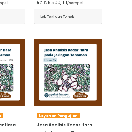
Rp 126.500,00
mpel
/sampel
Lab Tani dan Ternak
SELENGKAPNYA
an
Layanan Pengujian
ar Hara
Jasa Analisis Kadar Hara