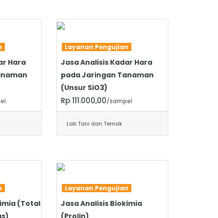
SELENGKAPNYA
an
Layanan Pengujian
ar Hara
Jasa Analisis Kadar Hara
Tanaman
pada Jaringan Tanaman
(Unsur SiO3)
Rp 111.000,00
el
/sampel
Lab Tani dan Ternak
SELENGKAPNYA
an
Layanan Pengujian
kimia (Total
Jasa Analisis Biokimia
s)
(Prolin)