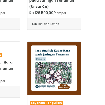
Tanaman
pada Jaringan Tanaman
(Unsur Ca)
Rp 126.500,00
pel
/sampel
Lab Tani dan Ternak
an
ar Hara
Tanaman
pel
SELENGKAPNYA
Layanan Pengujian