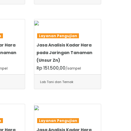
SELENGKAPNYA
an
Layanan Pengujian
ar Hara
Jasa Analisis Kadar Hara
Tanaman
pada Jaringan Tanaman
(Unsur Zn)
Rp 151.500,00
mpel
/sampel
Lab Tani dan Ternak
SELENGKAPNYA
an
Layanan Pengujian
ar Hara
Jasa Analisis Kadar Hara