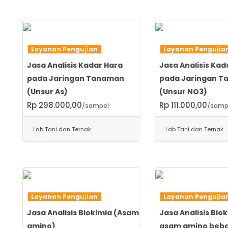
SELENGKAPNYA
SELENGKAPNYA
Layanan Pengujian
Layanan Penguji
Jasa Analisis Kadar Hara
Jasa Analisis Kad
pada Jaringan Tanaman
pada Jaringan 
(Unsur As)
(Unsur NO3)
Rp 298.000,00
Rp 111.000,00
/sampel
/samp
Lab Tani dan Ternak
Lab Tani dan Ternak
SELENGKAPNYA
SELENGKAPNYA
Layanan Pengujian
Layanan Penguji
Jasa Analisis Biokimia (Asam
Jasa Analisis Bio
amino)
asam amino beba